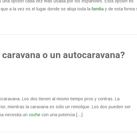
s una opción cada vez más usada por los españoles. Esta opción es
ue a la vez es el lugar donde se aloja toda la
familia
y de esta forma 
 caravana o un autocaravana?
tocaravana. Los dos tienen al mismo tiempo pros y contras. La
ior, mientras la caravana es sólo un remolque. Los dos pueden ser
na necesita un
coche
con una potencia […]