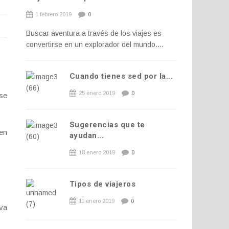
1 febrero 2019
0
Buscar aventura a través de los viajes es
convertirse en un explorador del mundo....
s
Cuando tienes sed por la...
25 enero 2019
0
 se
Sugerencias que te
en
ayudan...
18 enero 2019
0
Tipos de viajeros
11 enero 2019
0
iva