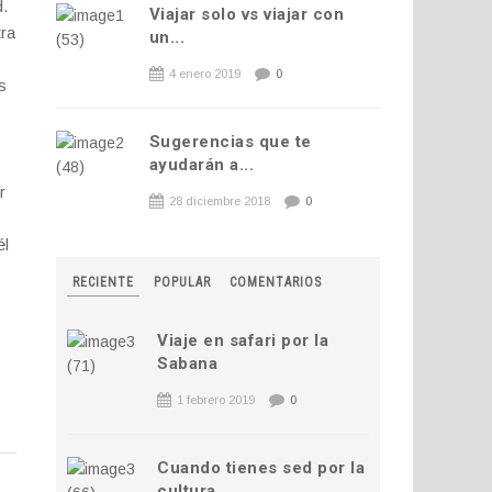
d.
Viajar solo vs viajar con
tra
un...
4 enero 2019
0
s
Sugerencias que te
ayudarán a...
r
28 diciembre 2018
0
él
RECIENTE
POPULAR
COMENTARIOS
Viaje en safari por la
Sabana
1 febrero 2019
0
Cuando tienes sed por la
cultura