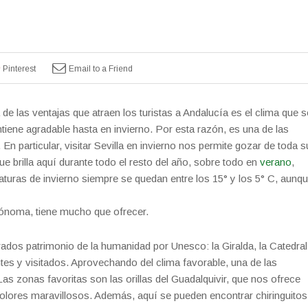
Pinterest
Email to a Friend
de las ventajas que atraen los turistas a Andalucía es el clima que s
tiene agradable hasta en invierno. Por esta razón, es una de las
. En particular, visitar Sevilla en invierno nos permite gozar de toda s
ue brilla aquí durante todo el resto del año, sobre todo en
verano
,
turas de invierno siempre se quedan entre los 15° y los 5° C, aunq
tónoma, tiene mucho que ofrecer.
os patrimonio de la humanidad por Unesco: la Giralda, la Catedral
ntes y visitados. Aprovechando del clima favorable, una de las
s zonas favoritas son las orillas del Guadalquivir, que nos ofrece
colores maravillosos. Además, aquí se pueden encontrar chiringuitos